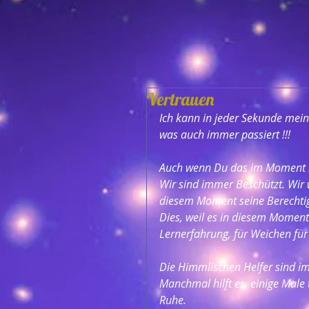
Vertrauen
Ich kann in jeder Sekunde meine
was auch immer passiert !!!
Auch wenn Du das im Moment nic
Wir sind immer Beschützt. Wir 
diesem Moment seine Berechti
Dies, weil es in diesem Moment
Lernerfahrung, für Weichen für
Die Himmlischen Helfer sind i
Manchmal hilft es, einige Male
Ruhe.