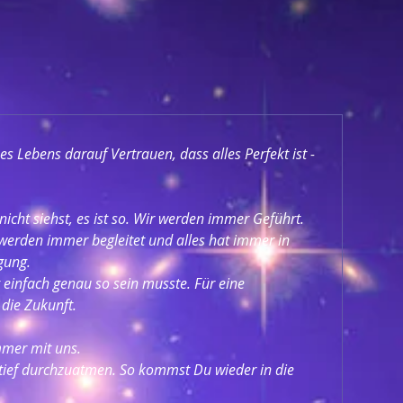
s Lebens darauf Vertrauen, dass alles Perfekt ist - 
ht siehst, es ist so. Wir werden immer Geführt. 
werden immer begleitet und alles hat immer in 
gung.
 einfach genau so sein musste. Für eine 
 die Zukunft.
mmer mit uns.
 tief durchzuatmen. So kommst Du wieder in die 