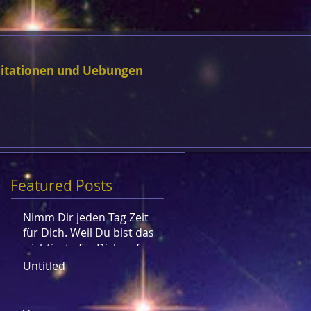
itationen und Uebungen
Featured Posts
Nimm Dir jeden Tag Zeit
für Dich. Weil Du bist das
wichtigste für Dich auf
der Welt. Niemand kann
Untitled
Di