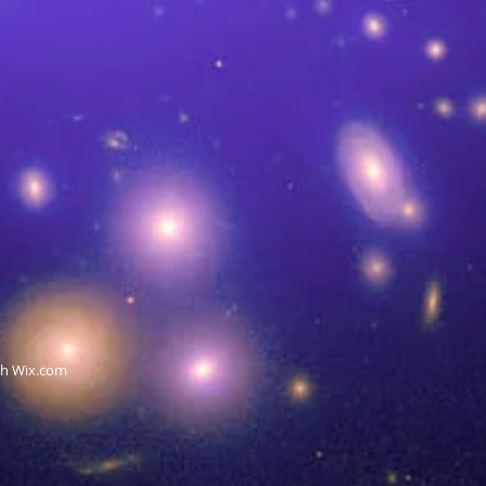
th
Wix.com