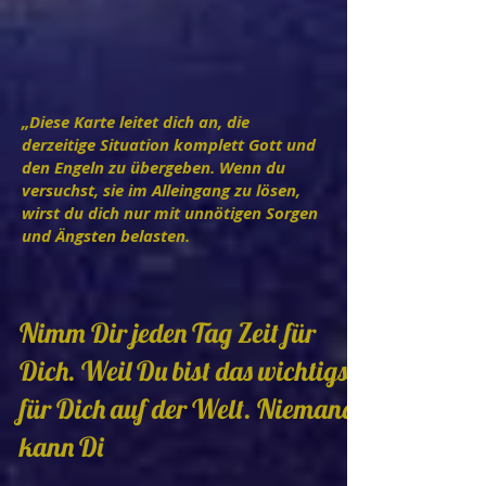
„Diese Karte leitet dich an, die
derzeitige Situation komplett Gott und
den Engeln zu übergeben. Wenn du
versuchst, sie im Alleingang zu lösen,
wirst du dich nur mit unnötigen Sorgen
und Ängsten belasten.
Nimm Dir jeden Tag Zeit für
Dich. Weil Du bist das wichtigste
für Dich auf der Welt. Niemand
kann Di