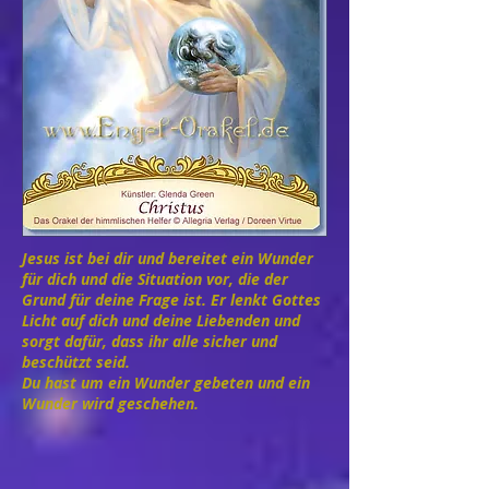
Jesus ist bei dir und bereitet ein Wunder
für dich und die Situation vor, die der
Grund für deine Frage ist. Er lenkt Gottes
Licht auf dich und deine Liebenden und
sorgt dafür, dass ihr alle sicher und
beschützt seid.
Du hast um ein Wunder gebeten und ein
Wunder wird geschehen.