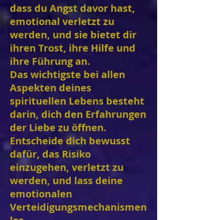
dass du Angst davor hast,
emotional verletzt zu
werden, und sie bietet dir
ihren Trost, ihre Hilfe und
ihre Führung an.
Das wichtigste bei allen
Aspekten deines
spirituellen Lebens besteht
darin, dich den Erfahrungen
der Liebe zu öffnen.
Entscheide dich bewusst
dafür, das Risiko
einzugehen, verletzt zu
werden, und lass deine
emotionalen
Verteidigungsmechanismen