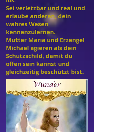
los.
Sei verletzbar und real und
erlaube anderen, dein
wahres Wesen
kennenzulernen.
Mutter Maria und Erzengel
Michael agieren als dein
Schutzschild, damit du
offen sein kannst und
gleichzeitig beschützt bist.