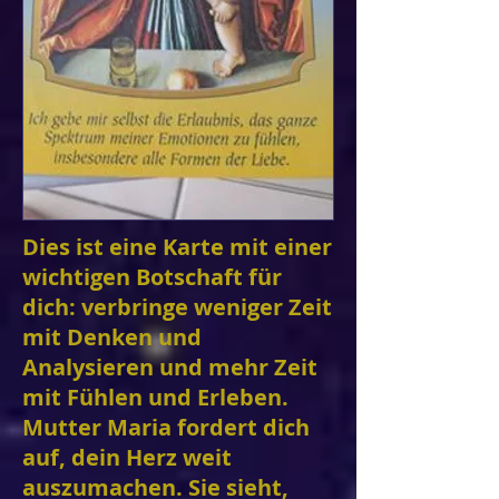
Dies ist eine Karte mit einer
wichtigen Botschaft für
dich: verbringe weniger Zeit
mit Denken und
Analysieren und mehr Zeit
mit Fühlen und Erleben.
Mutter Maria fordert dich
auf, dein Herz weit
auszumachen. Sie sieht,