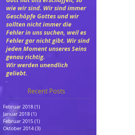
wie wir sind. Wir sind immer
Geschöpfe Gottes und wir
sollten nicht immer die
Fehler in uns suchen, weil es
Fehler gar nicht gibt. Wir sind
jeden Moment unseres Seins
genau richtig.
Wir werden unendlich
geliebt.
.
Recent Posts
Februar 2018
(1)
1 Beitrag
Januar 2018
(1)
1 Beitrag
Februar 2015
(1)
1 Beitrag
Oktober 2014
(3)
3 Beiträge