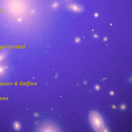
e:
Engel-Orakel
rauen & Delfine
Feen