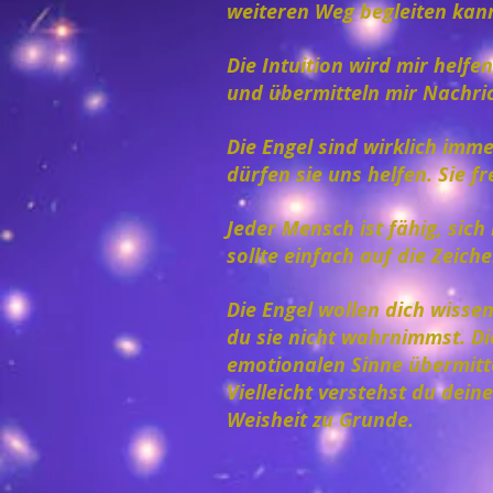
weiteren Weg begleiten kan
Die Intuition wird mir helfen
und übermitteln mir Nachri
Die Engel sind wirklich imme
dürfen sie uns helfen. Sie f
Jeder Mensch ist fähig, sic
sollte einfach auf die Zeich
Die Engel wollen dich wisse
du sie nicht wahrnimmst. Di
emotionalen Sinne übermittel
Vielleicht verstehst du dein
Weisheit zu Grunde.