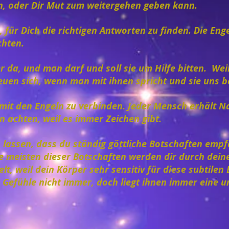
n, oder Dir Mut zum weitergehen geben kann.
, für Dich die richtigen Antworten zu finden. Die Eng
chten.
r da, und man darf und soll sie um Hilfe bitten. Wei
reuen sich, wenn man mit ihnen spricht und sie uns b
h mit den Engeln zu verbinden. Jeder Mensch erhält 
en achten, weil es immer Zeichen gibt.
n lassen, dass du ständig göttliche Botschaften emp
e meisten dieser Botschaften werden dir durch dein
t, weil dein Körper sehr sensitiv für diese subtilen 
e Gefühle nicht immer, doch liegt ihnen immer eine 