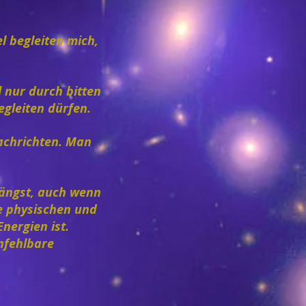
el begleiten mich,
l nur durch bitten
egleiten dürfen.
Nachrichten. Man
fängst, auch wenn
e physischen und
Energien ist.
unfehlbare