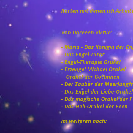
Karten mit denen ich Arbeit
Von Doreeen Virtue:
- Maria - Das Königin der 
- Das Engel-Tarot
- Engel-Therapie Orakel
- Erzengel Michael Orakel
- Orakel der Göttinnen
- Der Zauber der Meerjungf
- Das Engel der Liebe-Orakel
- Das magische Orakel der 
- Das Heil-Orakel der Feen
im weiteren noch: